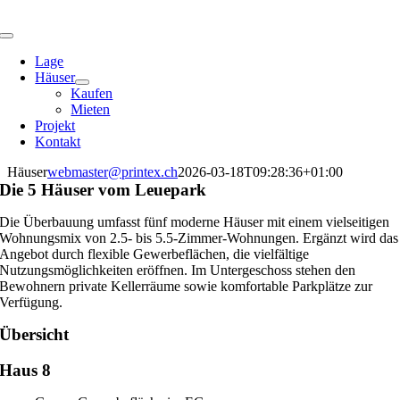
Zum
Inhalt
Toggle
springen
Navigation
Lage
Häuser
Kaufen
Mieten
Projekt
Kontakt
Häuser
webmaster@printex.ch
2026-03-18T09:28:36+01:00
Die 5 Häuser vom Leuepark
Die Überbauung umfasst fünf moderne Häuser mit einem vielseitigen
Wohnungsmix von 2.5- bis 5.5-Zimmer-Wohnungen. Ergänzt wird das
Angebot durch flexible Gewerbeflächen, die vielfältige
Nutzungsmöglichkeiten eröffnen. Im Untergeschoss stehen den
Bewohnern private Kellerräume sowie komfortable Parkplätze zur
Verfügung.
Übersicht
Haus 8