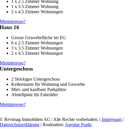
1 x 2.5 Zimmer Wohnung
1 x 3.5 Zimmer Wohnung
2 x 4.5 Zimmer Wohnungen
Mietinteresse?
Haus 16
Grosse Gewerbefläche im EG
6 x 2.5 Zimmer Wohnungen
3 x 3.5 Zimmer Wohnungen
2 x 4.5 Zimmer Wohnungen
Mietinteresse?
Untergeschoss
2 Stöckiges Untergeschoss
Kellerräume für Wohnung und Gewerbe
Miet- und kaufbare Parkplätze
Abstellplatz für Fahrräder
Mietinteresse?
© Revimag Immobilien AG | Alle Rechte vorbehalten. |
Impressum
|
Datenschutzerklärung
| Realisation:
Agentur Ponkt